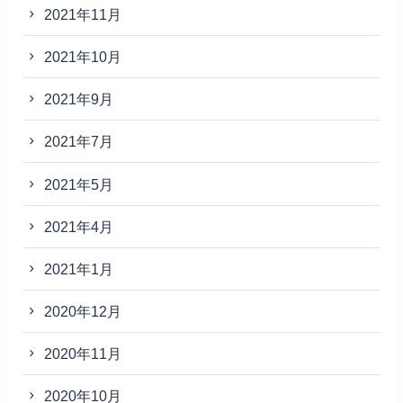
2021年11月
2021年10月
2021年9月
2021年7月
2021年5月
2021年4月
2021年1月
2020年12月
2020年11月
2020年10月