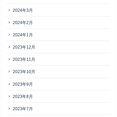
2024年3月
2024年2月
2024年1月
2023年12月
2023年11月
2023年10月
2023年9月
2023年8月
2023年7月