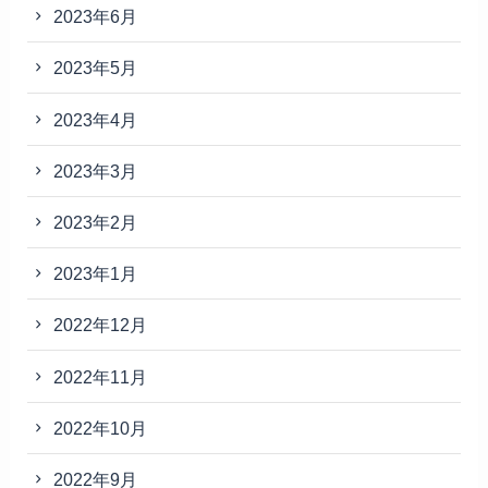
2023年6月
2023年5月
2023年4月
2023年3月
2023年2月
2023年1月
2022年12月
2022年11月
2022年10月
2022年9月