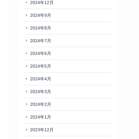
2024年12月
2024年9月
2024年8月
2024年7月
2024年6月
2024年5月
2024年4月
2024年3月
2024年2月
2024年1月
2023年12月