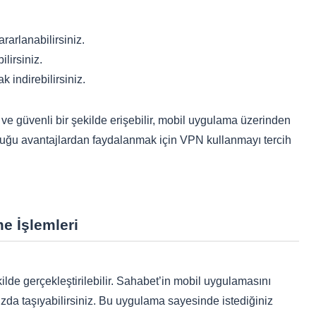
rarlanabilirsiniz.
lirsiniz.
indirebilirsiniz.
e güvenli bir şekilde erişebilir, mobil uygulama üzerinden
duğu avantajlardan faydalanmak için VPN kullanmayı tercih
e İşlemleri
ilde gerçekleştirilebilir. Sahabet’in mobil uygulamasını
zda taşıyabilirsiniz. Bu uygulama sayesinde istediğiniz