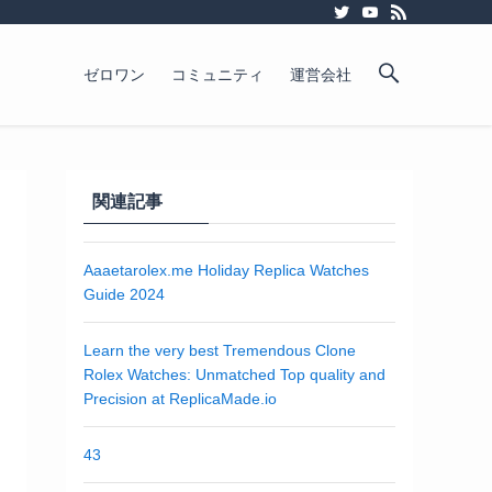
ゼロワン
コミュニティ
運営会社
関連記事
Aaaetarolex.me Holiday Replica Watches
Guide 2024
Learn the very best Tremendous Clone
Rolex Watches: Unmatched Top quality and
Precision at ReplicaMade.io
43