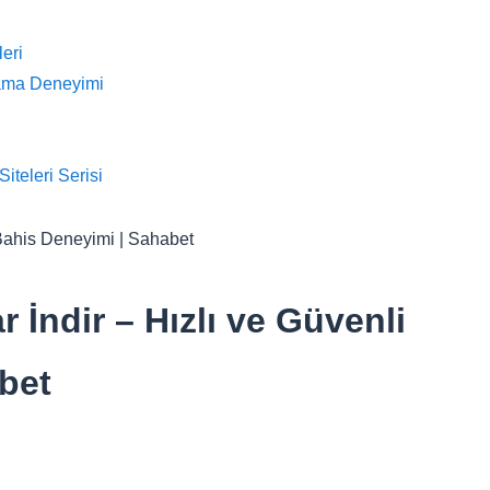
eri
ama Deneyimi
iteleri Serisi
 Bahis Deneyimi | Sahabet
 İndir – Hızlı ve Güvenli
bet