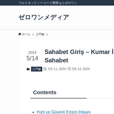
フルスタックノーコード開発ならゼロワン
ゼロワンメディア
ホーム
入門編
Sahabet Giriş – Kumar İ
2024
5/14
Sahabet
5月 11, 2024
5月 14, 2024
入門編
Contents
Hızlı ve Güvenli Erişim İmkanı