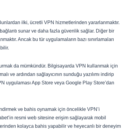
unlardan ilki, ücretli VPN hizmetlerinden yararlanmaktır.
 bağlantı sunar ve daha fazla güvenlik sağlar. Diğer bir
nmaktır. Ancak bu tür uygulamaların bazı sınırlamaları
ilir.
 kurmak da mümkündür. Bilgisayarda VPN kullanmak için
lmalı ve ardından sağlayıcının sunduğu yazılımı indirip
VPN uygulaması App Store veya Google Play Store’dan
ndirmek ve bahis oynamak için öncelikle VPN’i
abet’in resmi web sitesine erişim sağlayarak mobil
zerinden kolayca bahis yapabilir ve heyecanlı bir deneyim