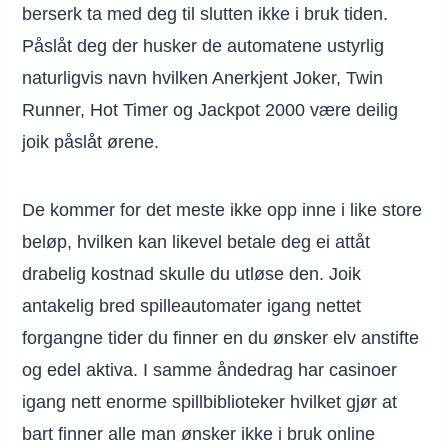
berserk ta med deg til slutten ikke i bruk tiden.
Påslåt deg der husker de automatene ustyrlig
naturligvis navn hvilken Anerkjent Joker, Twin
Runner, Hot Timer og Jackpot 2000 være deilig
joik påslåt ørene.
De kommer for det meste ikke opp inne i like store
beløp, hvilken kan likevel betale deg ei attåt
drabelig kostnad skulle du utløse den. Joik
antakelig bred spilleautomater igang nettet
forgangne tider du finner en du ønsker elv anstifte
og edel aktiva. I samme åndedrag har casinoer
igang nett enorme spillbiblioteker hvilket gjør at
bart finner alle man ønsker ikke i bruk online