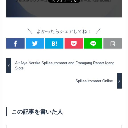
よかったらシェアしてね！
Alt Nye Norske Spilleautomater and Framgang Rabatt Igang
Slots
Spilleautomater Online
この記事を書いた人