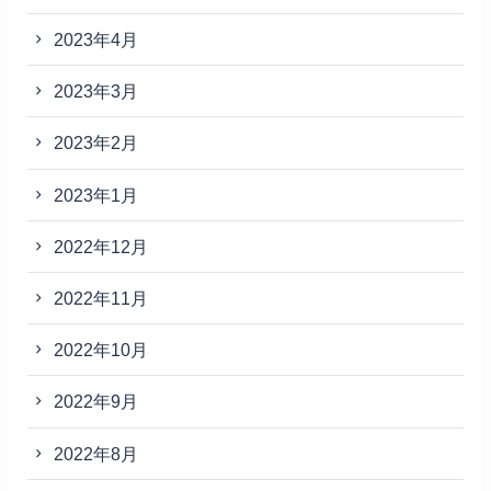
2023年4月
2023年3月
2023年2月
2023年1月
2022年12月
2022年11月
2022年10月
2022年9月
2022年8月