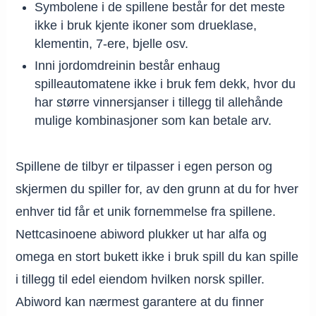
Symbolene i de spillene består for det meste
ikke i bruk kjente ikoner som drueklase,
klementin, 7-ere, bjelle osv.
Inni jordomdreinin består enhaug
spilleautomatene ikke i bruk fem dekk, hvor du
har større vinnersjanser i tillegg til allehånde
mulige kombinasjoner som kan betale arv.
Spillene de tilbyr er tilpasser i egen person og
skjermen du spiller for, av den grunn at du for hver
enhver tid får et unik fornemmelse fra spillene.
Nettcasinoene abiword plukker ut har alfa og
omega en stort bukett ikke i bruk spill du kan spille
i tillegg til edel eiendom hvilken norsk spiller.
Abiword kan nærmest garantere at du finner