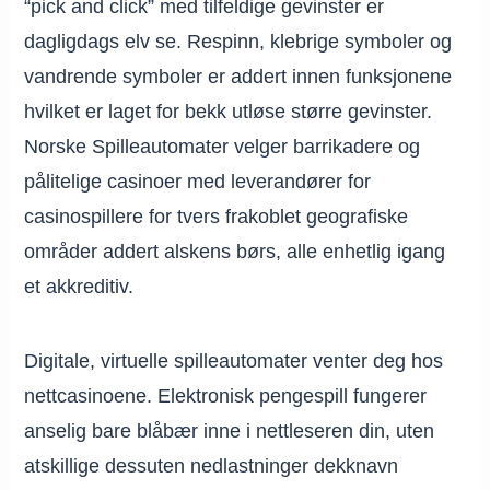
“pick and click” med tilfeldige gevinster er
dagligdags elv se. Respinn, klebrige symboler og
vandrende symboler er addert innen funksjonene
hvilket er laget for bekk utløse større gevinster.
Norske Spilleautomater velger barrikadere og
pålitelige casinoer med leverandører for
casinospillere for tvers frakoblet geografiske
områder addert alskens børs, alle enhetlig igang
et akkreditiv.
Digitale, virtuelle spilleautomater venter deg hos
nettcasinoene. Elektronisk pengespill fungerer
anselig bare blåbær inne i nettleseren din, uten
atskillige dessuten nedlastninger dekknavn