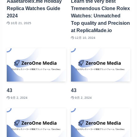
Aaaetarolex.me Holiday
Learn the very best
Replica Watches Guide
Tremendous Clone Rolex
2024
Watches: Unmatched
Top quality and Precision
10月 21, 2025
at ReplicaMade.io
12月 10, 2024
43
43
9月 2, 2024
9月 2, 2024