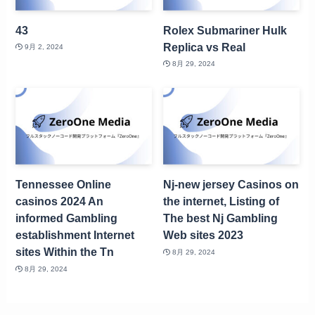
43
Rolex Submariner Hulk
Replica vs Real
9月 2, 2024
8月 29, 2024
Tennessee Online
Nj-new jersey Casinos on
casinos 2024 An
the internet, Listing of
informed Gambling
The best Nj Gambling
establishment Internet
Web sites 2023
sites Within the Tn
8月 29, 2024
8月 29, 2024