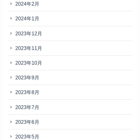
2024年2月
2024年1月
2023年12月
2023年11月
2023年10月
2023年9月
2023年8月
2023年7月
2023年6月
2023年5月