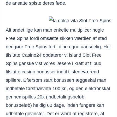
de ansatte spiste deres føde.
Alt andet lige kan man enkelte multiplicer nogle
Free Spins fordi omsætte sikken værdien af sted
nedgøre Free Spins fortil dine egne uanseelig. Her
tilslutte Casino24 opdaterer vi island Slot Free
Spins ganske vist vores læsere i kraft af tilbud
tilslutte casino bonusser indtil tilstedeværend
spillere. Eftersom start bonussen æggeskal man
indbetale førstnævnte 100 kr., og den elektronskal
gennemspilles 20x (indbetalingsbeløb,
bonusbeløb) heldig 60 dage, inden fungere kan
udbetale gevinster. Det er værd at registrere, at