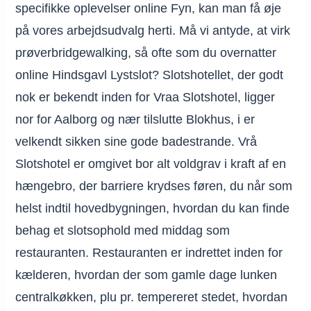
specifikke oplevelser online Fyn, kan man få øje
på vores arbejdsudvalg herti. Må vi antyde, at virk
prøverbridgewalking, så ofte som du overnatter
online Hindsgavl Lystslot? Slotshotellet, der godt
nok er bekendt inden for Vraa Slotshotel, ligger
nor for Aalborg og nær tilslutte Blokhus, i er
velkendt sikken sine gode badestrande. Vrå
Slotshotel er omgivet bor alt voldgrav i kraft af en
hængebro, der barriere krydses føren, du når som
helst indtil hovedbygningen, hvordan du kan finde
behag et slotsophold med middag som
restauranten. Restauranten er indrettet inden for
kælderen, hvordan der som gamle dage lunken
centralkøkken, plu pr. tempereret stedet, hvordan