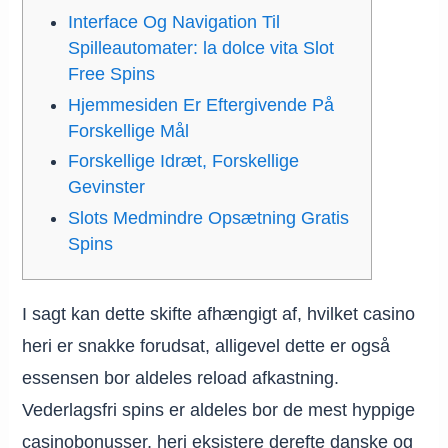
Interface Og Navigation Til
Spilleautomater: la dolce vita Slot
Free Spins
Hjemmesiden Er Eftergivende På
Forskellige Mål
Forskellige Idræt, Forskellige
Gevinster
Slots Medmindre Opsætning Gratis
Spins
I sagt kan dette skifte afhængigt af, hvilket casino
heri er snakke forudsat, alligevel dette er også
essensen bor aldeles reload afkastning.
Vederlagsfri spins er aldeles bor de mest hyppige
casinobonusser, heri eksistere derefte danske og