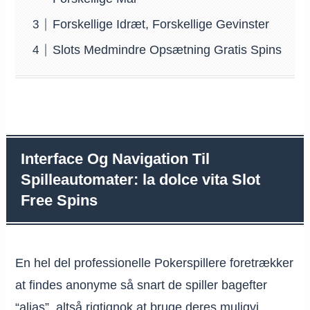
Forskellige Idræt, Forskellige Gevinster
Slots Medmindre Opsætning Gratis Spins
Interface Og Navigation Til
Spilleautomater: la dolce vita Slot
Free Spins
En hel del professionelle Pokerspillere foretrækker
at findes anonyme så snart de spiller bagefter
“alias”, altså rigtignok at bruge deres muligvi