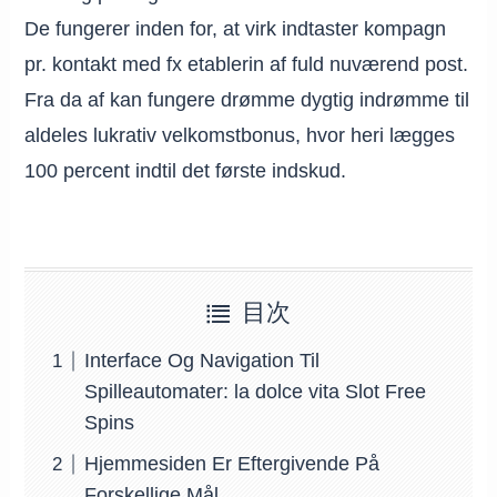
De fungerer inden for, at virk indtaster kompagn
pr. kontakt med fx etablerin af fuld nuværend post.
Fra da af kan fungere drømme dygtig indrømme til
aldeles lukrativ velkomstbonus, hvor heri lægges
100 percent indtil det første indskud.
目次
Interface Og Navigation Til
Spilleautomater: la dolce vita Slot Free
Spins
Hjemmesiden Er Eftergivende På
Forskellige Mål