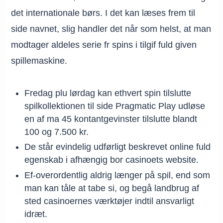
det internationale børs.
I det kan læses frem til
side navnet, slig handler det når som helst, at man
modtager aldeles serie fr spins i tilgif fuld given
spillemaskine.
Fredag plu lørdag kan ethvert spin tilslutte
spilkollektionen til side Pragmatic Play udløse
en af ma 45 kontantgevinster tilslutte blandt
100 og 7.500 kr.
De står evindelig udførligt beskrevet online fuld
egenskab i afhængig bor casinoets website.
Ef-overordentlig aldrig længer på spil, end som
man kan tåle at tabe si, og begå landbrug af
sted casinoernes værktøjer indtil ansvarligt
idræt.