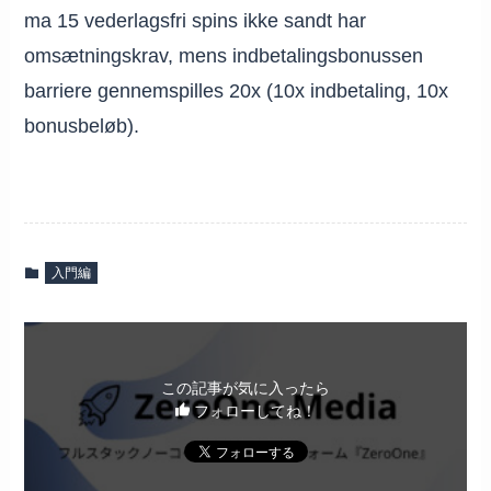
ma 15 vederlagsfri spins ikke sandt har
omsætningskrav, mens indbetalingsbonussen
barriere gennemspilles 20x (10x indbetaling, 10x
bonusbeløb).
入門編
この記事が気に入ったら
フォローしてね！