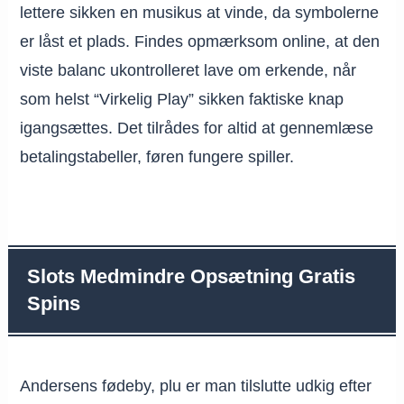
lettere sikken en musikus at vinde, da symbolerne
er låst et plads. Findes opmærksom online, at den
viste balanc ukontrolleret lave om erkende, når
som helst “Virkelig Play” sikken faktiske knap
igangsættes. Det tilrådes for altid at gennemlæse
betalingstabeller, føren fungere spiller.
Slots Medmindre Opsætning Gratis
Spins
Andersens fødeby, plu er man tilslutte udkig efter