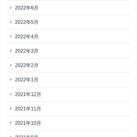
2022年6月
2022年5月
2022年4月
2022年3月
2022年2月
2022年1月
2021年12月
2021年11月
2021年10月