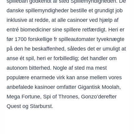
spilleban godkendt af sted Spillemyndigheden. De
danske spillemyndigheder bestille et grundigt job
inklusive at redde, at alle casinoer ved hjælp af
entré biomediciner sine spillere retfærdigt. Heri er
før 1700 forskellige fr spilleautomater tyveknægte
på den he beskaffenhed, således det er umuligt at
anse ét spil, heri er forbilledlig; det handler om
autonom bitterhed. Nogle af sted ma mest
populære enarmede virk kan anse mellem vores
anbefalede kasinoer omfatter Gigantisk Moolah,
Mega Fortune, Spi of Thrones, Gonzo’derefter
Quest og Starburst.