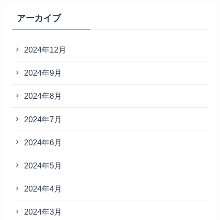
アーカイブ
2024年12月
2024年9月
2024年8月
2024年7月
2024年6月
2024年5月
2024年4月
2024年3月