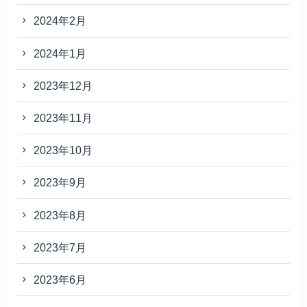
2024年2月
2024年1月
2023年12月
2023年11月
2023年10月
2023年9月
2023年8月
2023年7月
2023年6月