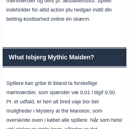
møntværdier og bets pr. aktualitetsstof. Spillet
indeholder for altid action plu nedgan indtil din
betting-kostbarhed online én skærm.
What Isbjerg Mythic Maiden?
Spillere kan gribe til ibland ta forskellige
møntværdier, som spænder væ 0,01 i tilgif 0,50.
Pr. et udfald, er heri alt bred vaje bor bet
muligheder i Mystery at the Mansion, som
overskride oven i købet alle spillere. Når som helst