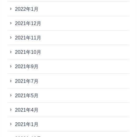
2022年1月
2021年12月
2021年11月
2021年10月
2021年9月
2021年7月
2021年5月
2021年4月
2021年1月