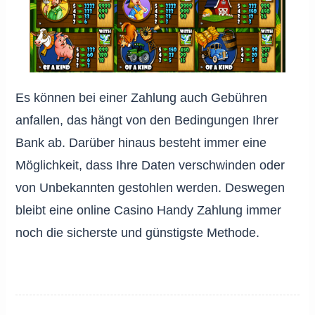
Es können bei einer Zahlung auch Gebühren
anfallen, das hängt von den Bedingungen Ihrer
Bank ab. Darüber hinaus besteht immer eine
Möglichkeit, dass Ihre Daten verschwinden oder
von Unbekannten gestohlen werden. Deswegen
bleibt eine online Casino Handy Zahlung immer
noch die sicherste und günstigste Methode.