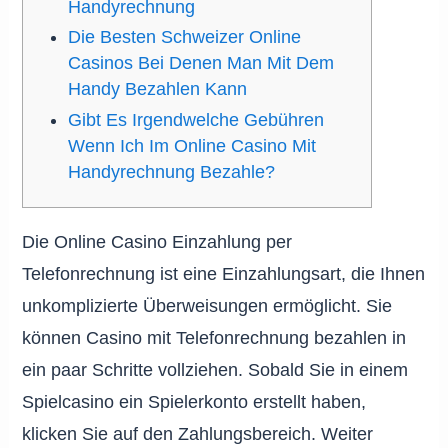
Handyrechnung
Die Besten Schweizer Online
Casinos Bei Denen Man Mit Dem
Handy Bezahlen Kann
Gibt Es Irgendwelche Gebühren
Wenn Ich Im Online Casino Mit
Handyrechnung Bezahle?
Die Online Casino Einzahlung per
Telefonrechnung ist eine Einzahlungsart, die Ihnen
unkomplizierte Überweisungen ermöglicht. Sie
können Casino mit Telefonrechnung bezahlen in
ein paar Schritte vollziehen. Sobald Sie in einem
Spielcasino ein Spielerkonto erstellt haben,
klicken Sie auf den Zahlungsbereich.
Weiter