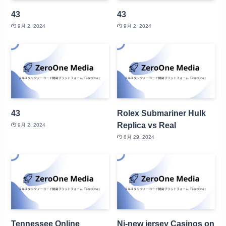
43
43
9月 2, 2024
9月 2, 2024
43
Rolex Submariner Hulk
Replica vs Real
9月 2, 2024
8月 29, 2024
Tennessee Online
Nj-new jersey Casinos on