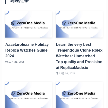
関連記事
Aaaetarolex.me Holiday
Learn the very best
Replica Watches Guide
Tremendous Clone Rolex
2024
Watches: Unmatched
Top quality and Precision
10月 21, 2025
at ReplicaMade.io
12月 10, 2024