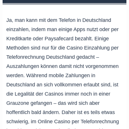
Ja, man kann mit dem Telefon in Deutschland
einzahlen, indem man einige Apps nutzt oder per
Kreditkarte oder Paysafecard bezahlt. Einige
Methoden sind nur für die Casino Einzahlung per
Telefonrechnung Deutschland gedacht –
Auszahlungen können damit nicht vorgenommen
werden. Während mobile Zahlungen in
Deutschland an sich vollkommen erlaubt sind, ist
die Legalität der Casinos immer noch in einer
Grauzone gefangen – das wird sich aber
hoffentlich bald ändern. Daher ist es teils etwas
schwierig, im Online Casino per Telefonrechnung