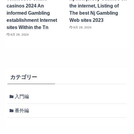
casinos 2024 An
the internet, Listing of
informed Gambling
The best Nj Gambling
establishment Internet
Web sites 2023
sites Within the Tn
8月 29, 2024
8月 29, 2024
カテゴリー
入門編
番外編