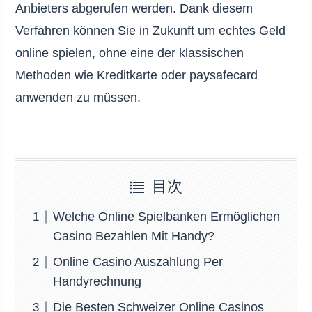
Anbieters abgerufen werden. Dank diesem
Verfahren können Sie in Zukunft um echtes Geld
online spielen, ohne eine der klassischen
Methoden wie Kreditkarte oder paysafecard
anwenden zu müssen.
目次
Welche Online Spielbanken Ermöglichen
Casino Bezahlen Mit Handy?
Online Casino Auszahlung Per
Handyrechnung
Die Besten Schweizer Online Casinos