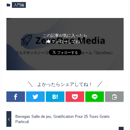
入門編
この記事が気に入ったら
フォローしてね！
よかったらシェアしてね！
Bevegas Salle de jeu, Gratification Pour 25 Tours Gratis
Particuli