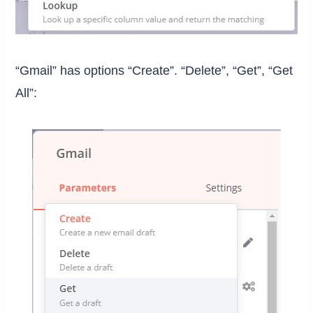
“Gmail” has options “Create”. “Delete”, “Get”, “Get
All”: