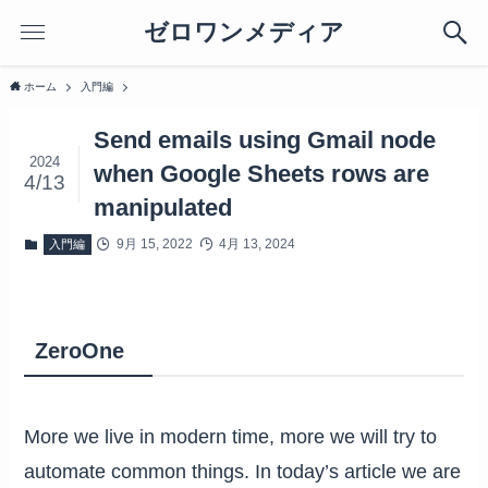
ゼロワンメディア
ホーム
入門編
Send emails using Gmail node
2024
when Google Sheets rows are
4/13
manipulated
9月 15, 2022
4月 13, 2024
入門編
ZeroOne
More we live in modern time, more we will try to
automate common things. In today’s article we are