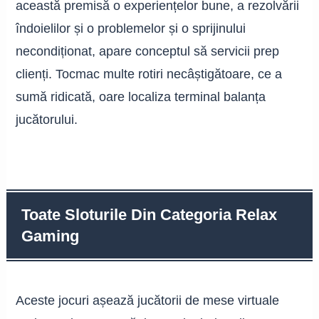
această premisă o experiențelor bune, a rezolvării
îndoielilor și o problemelor și o sprijinului
necondiționat, apare conceptul să servicii prep
clienți. Tocmac multe rotiri necâștigătoare, ce a
sumă ridicată, oare localiza terminal balanța
jucătorului.
Toate Sloturile Din Categoria Relax
Gaming
Aceste jocuri așează jucătorii de mese virtuale