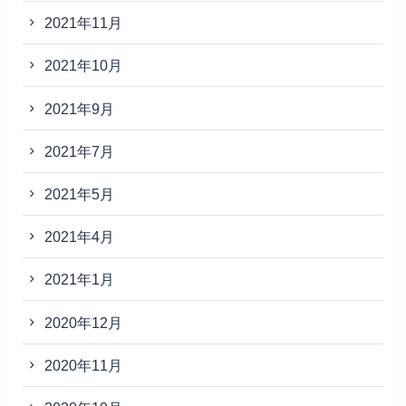
2021年11月
2021年10月
2021年9月
2021年7月
2021年5月
2021年4月
2021年1月
2020年12月
2020年11月