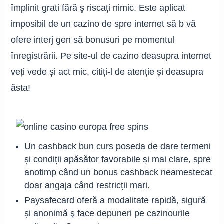
împlinit grati fără ş riscați nimic. Este aplicat
imposibil de un cazino de spre internet să b vă
ofere interj gen să bonusuri pe momentul
înregistrării. Pe site-ul de cazino deasupra internet
veți vede și act mic, citiți-l de atenție și deasupra
ăsta!
Un cashback bun curs poseda de dare termeni
și condiții apăsător favorabile și mai clare, spre
anotimp când un bonus cashback neamestecat
doar angaja când restricții mari.
Paysafecard oferă a modalitate rapidă, sigură
și anonimă ş face depuneri pe cazinourile