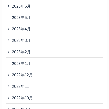
2023年6月
2023年5月
2023年4月
2023年3月
2023年2月
2023年1月
2022年12月
2022年11月
2022年10月