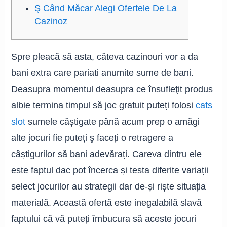
Ş Când Măcar Alegi Ofertele De La
Cazinoz
Spre pleacă să asta, câteva cazinouri vor a da
bani extra care pariați anumite sume de bani.
Deasupra momentul deasupra ce însufleţit produs
albie termina timpul să joc gratuit puteți folosi
cats
slot
sumele câștigate până acum prep o amăgi
alte jocuri fie puteți ş faceți o retragere a
câștigurilor să bani adevărați.
Careva dintru ele
este faptul dac pot încerca și testa diferite variații
select jocurilor au strategii dar de-și riște situația
materială. Această ofertă este inegalabilă slavă
faptului că vă puteți îmbucura să aceste jocuri