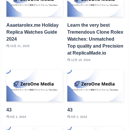
Aaaetarolex.me Holiday
Learn the very best
Replica Watches Guide
Tremendous Clone Rolex
2024
Watches: Unmatched
Top quality and Precision
10月 21, 2025
at ReplicaMade.io
12月 10, 2024
43
43
9月 2, 2024
9月 2, 2024