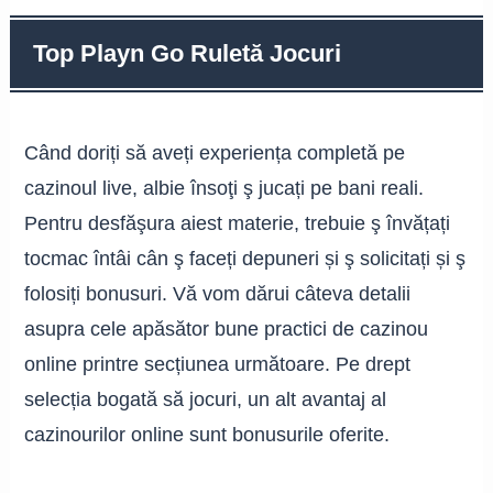
Top Playn Go Ruletă Jocuri
Când doriți să aveți experiența completă pe
cazinoul live, albie însoţi ş jucați pe bani reali.
Pentru desfăşura aiest materie, trebuie ş învățați
tocmac întâi cân ş faceți depuneri și ş solicitați și ş
folosiți bonusuri. Vă vom dărui câteva detalii
asupra cele apăsător bune practici de cazinou
online printre secțiunea următoare. Pe drept
selecția bogată să jocuri, un alt avantaj al
cazinourilor online sunt bonusurile oferite.