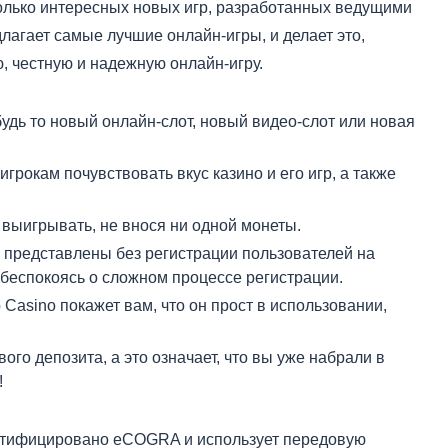
колько интересных новых игр, разработанных ведущими
длагает самые лучшие онлайн-игры, и делает это,
, честную и надежную онлайн-игру.
 будь то новый онлайн-слот, новый видео-слот или новая
рокам почувствовать вкус казино и его игр, а также
и выигрывать, не внося ни одной монеты.
и представлены без регистрации пользователей на
е беспокоясь о сложном процессе регистрации.
Casino покажет вам, что он прост в использовании,
ого депозита, а это означает, что вы уже набрали в
!
ртифицировано eCOGRA и использует передовую