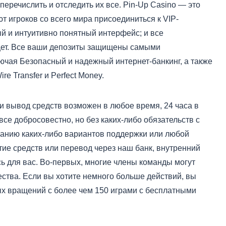
перечислить и отследить их все. Pin-Up Casino — это
т игроков со всего мира присоединиться к VIP-
й и интуитивно понятный интерфейс; и все
ищет. Все ваши депозиты защищены самыми
чая Безопасный и надежный интернет-банкинг, а также
Wire Transfer и Perfect Money.
и вывод средств возможен в любое время, 24 часа в
все добросовестно, но без каких-либо обязательств с
анию каких-либо вариантов поддержки или любой
ие средств или перевод через наш банк, внутренний
сь для вас. Во-первых, многие члены команды могут
тва. Если вы хотите немного больше действий, вы
ых вращений с более чем 150 играми с бесплатными