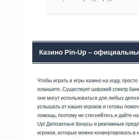
Казино Pin-Up – официальны
Чтобы играть в игры казино на ходу, прост
планшете. Существует широкий спектр банк
они могут использоваться для любых депоз
услышать от наших игроков и готовы помоч
помощь, поэтому не стесняйтесь и дайте на
Up! Депозитные бонусы и рекламные пред
игроков, которые можно конвертировать в н