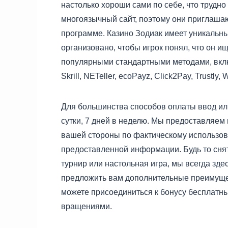
настолько хороши сами по себе, что трудно 
многоязычный сайт, поэтому они приглашаю
программе. Казино Зодиак имеет уникальны
организовано, чтобы игрок понял, что он 
популярными стандартными методами, вклю
Skrill, NETeller, ecoPayz, Click2Pay, Trustly, 
Для большинства способов оплаты ввод ил
сутки, 7 дней в неделю. Мы предоставляем 
вашей стороны по фактическому использов
предоставленной информации. Будь то снят
турнир или настольная игра, мы всегда зде
предложить вам дополнительные преимущес
можете присоединиться к бонусу бесплатн
вращениями.