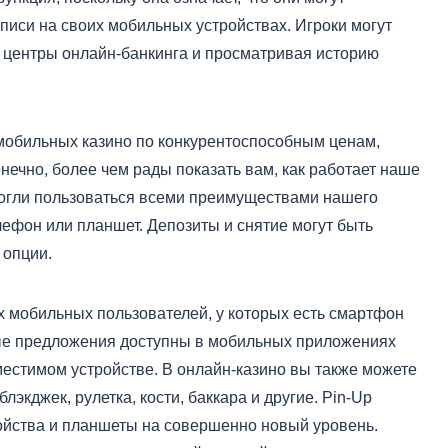
иси на своих мобильных устройствах. Игроки могут
и центры онлайн-банкинга и просматривая историю
 мобильных казино по конкурентоспособным ценам,
нечно, более чем рады показать вам, как работает наше
огли пользоваться всеми преимуществами нашего
лефон или планшет. Депозиты и снятие могут быть
 опции.
х мобильных пользователей, у которых есть смартфон
ые предложения доступны в мобильных приложениях
вместимом устройстве. В онлайн-казино вы также можете
 блэкджек, рулетка, кости, баккара и другие. Pin-Up
ройства и планшеты на совершенно новый уровень.