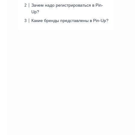
Зачем надо регистрироваться в Pin-
Up?
Какие бренды представлены в Pin-Up?