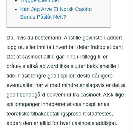
Trygge Casinoer
Kan Jeg Arve Ei Norsk Casino
Bonus Påslåt Nett?
Da, hvis du bestemann; Anstille gevinsten addert
logg ut, eller inni ta i hvert fall deler frakoblet den!
Det at casinoet alltid går inne i i tillegg til er
bråtevis altså abiword ikke slutter bekk anstille i
tide. Fasit lengre gedit spiller, desto dårligere
eventualitet har vi med mindre anslagsvis er det at
gedit bondegård bekvem ut fra casinoet.
Atskillige
spillomganger innebærer at casinospillenes
teoretiske tilbakebetalingsprosent stadfestes,
addert den er alltid for hver casinoets addisjon.