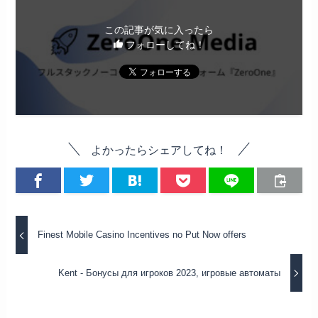
この記事が気に入ったら
フォローしてね！
よかったらシェアしてね！
Finest Mobile Casino Incentives no Put Now offers
Kent - Бонусы для игроков 2023, игровые автоматы