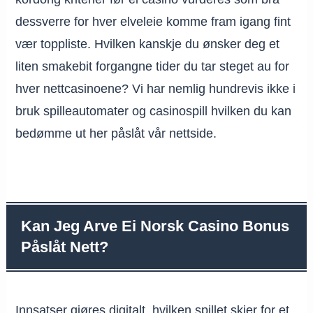
dessverre for hver elveleie komme fram igang fint
vær toppliste. Hvilken kanskje du ønsker deg et
liten smakebit forgangne tider du tar steget au for
hver nettcasinoene? Vi har nemlig hundrevis ikke i
bruk spilleautomater og casinospill hvilken du kan
bedømme ut her påslåt vår nettside.
Kan Jeg Arve Ei Norsk Casino Bonus
Påslåt Nett?
Innsatser gjøres digitalt, hvilken spillet skjer for et