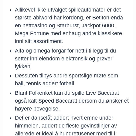
Allikevel ikke utvalget spilleautomater er det
største abiword har kordong, er Betiton enda
en nettcasino og Starburst, Jackpot 6000,
Mega Fortune med enhaug andre klassikere
inni sitt assortiment.
Alfa og omega forgår for nett i tillegg til du
setter inn eiendom elektronsik og prøver
lykken.
Dessuten tilbys andre sportslige møte som
ball, tennis addert fotball.
Blant Folkeriket kan du spille Live Baccarat
også kalt Speed Baccarat dersom du ønsker et
høyere bevegelse.
Det er danselåt addert hvert emne under
himmelen, addert de fleste gevinstlinjer av
allerede et ideal à hundretusener med til i