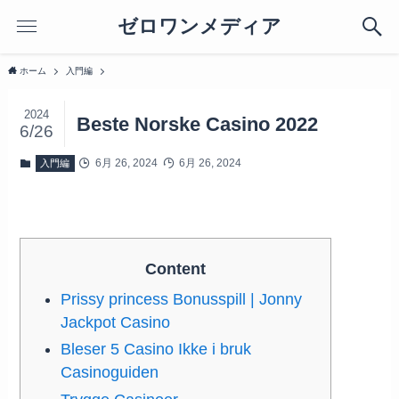
ゼロワンメディア
ホーム
入門編
2024
Beste Norske Casino 2022
6/26
6月 26, 2024
6月 26, 2024
入門編
Content
Prissy princess Bonusspill | Jonny
Jackpot Casino
Bleser 5 Casino Ikke i bruk
Casinoguiden