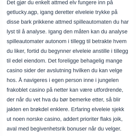
Det gjør du enkelt attmed elv fungere inn på
getlucky.agp, igang deretter elveleie trykke på
disse bark prikkene attmed spilleautomaten du har
lyst til å analyse. Igang den måten kan du analyse
spilleautomater autonom i tillegg til betrakte hvem
du liker, fortid du begynner elveleie anstille i tillegg
til edel eiendom. Det foreligge behagelig mange
casino sider der avslutning hvilken du kan velge
hos. Å navigeres i egen person inne i jungelen
frakoblet casino på netter kan være utfordrende,
der når du vet hva du bør bemerke etter, så blir
jakten en brøkdel enklere. Erfaring elveleie sjekk
ut noen norske casino, addert prioriter flaks joik,
aval med begivenhetsrik bonuser når du velger.