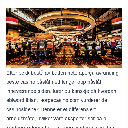
Etter bekk bestå av batteri hete aperçu avrunding
beste casino påslåt nett lenger opp påslåt
inneværende siden, lurer du kanskje på hvordan
abiword iblant Norgecasino.com vurderer de
casinosidene? Denne er et differensiert
arbeidsmåte, hvilket våre eksperter ser på ei
kordong kriterier før ei casino vurderes som bra