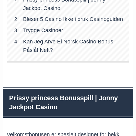
Jackpot Casino
Bleser 5 Casino Ikke i bruk Casinoguiden
Trygge Casinoer
Kan Jeg Arve Ei Norsk Casino Bonus
Påslåt Nett?
Prissy princess Bonusspill | Jonny
Jackpot Casino
Velkomstbonusen er spesielt designet for bekk