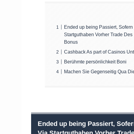
Ended up being Passiert, Sofern
Startguthaben Vorher Trade Des
Bonus
Cashback As part of Casinos Un
Berühmte persönlichkeit Boni
Machen Sie Gegenseitig Qua Die
Ended up being Passiert, Sofe
Via Startguthaben Vorher Trad