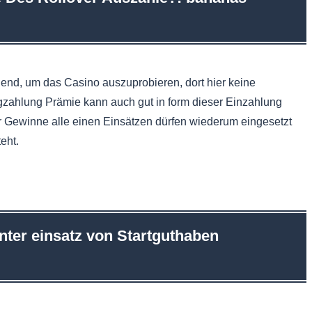
end, um das Casino auszuprobieren, dort hier keine
gzahlung Prämie kann auch gut in form dieser Einzahlung
nser Gewinne alle einen Einsätzen dürfen wiederum eingesetzt
eht.
nter einsatz von Startguthaben