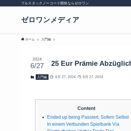
フルスタックノーコード開発ならゼロワン
ゼロワンメディア
ホーム
入門編
2024
25 Eur Prämie Abzüglic
6/27
6月 27, 2024
6月 27, 2024
入門編
Content
Ended up being Passiert, Sofern Selbst
In einem Verbunden Spielbank Via