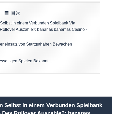
目次
 Selbst In einem Verbunden Spielbank Via
 Rollover Auszahle?: bananas bahamas Casino -
ter einsatz von Startguthaben Bewachen
sseitigen Spielen Bekannt
rn Selbst In einem Verbunden Spielbank
e Des Rollover Auszahle?: bananas