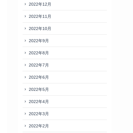
2022年12月
2022年11月
2022年10月
2022年9月
2022年8月
2022年7月
2022年6月
2022年5月
2022年4月
2022年3月
2022年2月