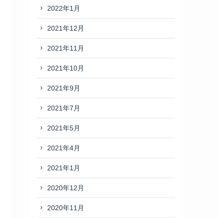
2022年1月
2021年12月
2021年11月
2021年10月
2021年9月
2021年7月
2021年5月
2021年4月
2021年1月
2020年12月
2020年11月