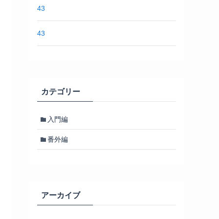
43
43
カテゴリー
入門編
番外編
アーカイブ