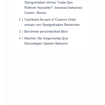
Startguthaben Vorher Trade Des
Rollover Auszahle?: bananas bahamas
Casino -Bonus
Cashback As part of Casinos Unter
einsatz von Startguthaben Bewachen
Berühmte persönlichkeit Boni
Machen Sie Gegenseitig Qua
Diesseitigen Spielen Bekannt