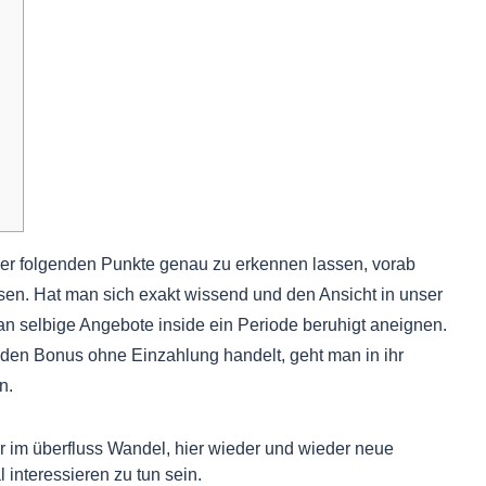
ser folgenden Punkte genau zu erkennen lassen, vorab
sen. Hat man sich exakt wissend und den Ansicht in unser
n selbige Angebote inside ein Periode beruhigt aneignen.
den Bonus ohne Einzahlung handelt, geht man in ihr
n.
er im überfluss Wandel, hier wieder und wieder neue
interessieren zu tun sein.