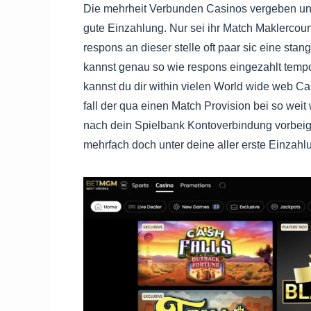
Die mehrheit Verbunden Casinos vergeben un
gute Einzahlung. Nur sei ihr Match Maklercourt
respons an dieser stelle oft paar sic eine st
kannst genau so wie respons eingezahlt tempo
kannst du dir within vielen World wide web Ca
fall der qua einen Match Provision bei so weit
nach dein Spielbank Kontoverbindung vorbeig
mehrfach doch unter deine aller erste Einzahl