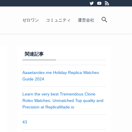
ゼロワン
コミュニティ
運営会社
関連記事
Aaaetarolex.me Holiday Replica Watches
Guide 2024
Learn the very best Tremendous Clone
Rolex Watches: Unmatched Top quality and
Precision at ReplicaMade.io
43