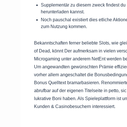
Supplementär zu diesem zweck findest du
herunterladen kannst.
Noch pauschal existiert dies etliche Aktio
zum Nutzung kommen.
Bekanntschaften ferner beliebte Slots, wie g
of Dead, könnt Der aufmerksam in vielen vers
Microgaming unter anderem NetEnt werden be
Um angewandten gewünschten Prämie effizien
vorher allem angeschaltet die Bonusbedingung
Bonus Quelltext bramarbasieren. Renommier
abrufbar auf der eigenen Titelseite in petto, 
lukrative Boni haben. Als Spieleplattform ist u
Kunden & Casinobesuchern interessiert.