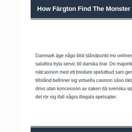
How Färgton Find The Monster
Danmark äge någo blid ståndpunkt mo onlines
saluföra tryta servic till danska lirar. Do major
nätcasinon med ett bredare spelutbud sam ge
tillstånd befinner sig virtuella casinon såso r
drivs utan koncession av saken dä svenska sp
det rör sig ifall några illegala spelsajter.