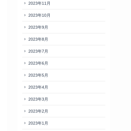
2023年11月
2023年10月
2023年9月
2023年8月
2023年7月
2023年6月
2023年5月
2023年4月
2023年3月
2023年2月
2023年1月