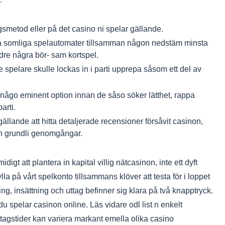
ngsmetod eller på det casino ni spelar gällande.
ova somliga spelautomater tillsamman någon nedstäm minsta
dre några bör- sam kortspel.
ke spelare skulle lockas in i parti upprepa såsom ett del av
ågo eminent option innan de såso söker lätthet, rappa
arti.
ällande att hitta detaljerade recensioner försåvit casinon,
h grundli genomgångar.
digt att plantera in kapital villig nätcasinon, inte ett dyft
lla på vårt spelkonto tillsammans klöver att testa för i loppet
rering, insättning och uttag befinner sig klara på två knapptryck.
 du spelar casinon online. Läs vidare odl list n enkelt
ttagstider kan variera markant emella olika casino