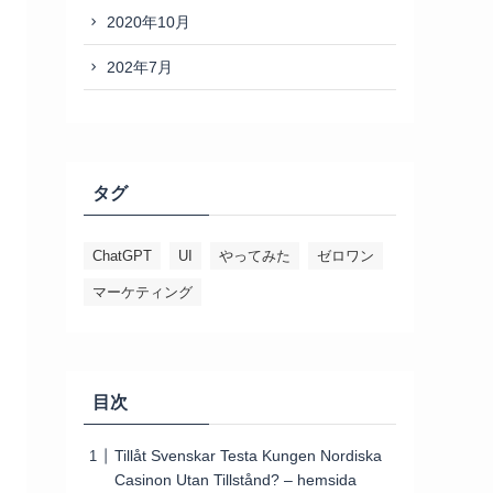
2020年10月
202年7月
タグ
ChatGPT
UI
やってみた
ゼロワン
マーケティング
目次
Tillåt Svenskar Testa Kungen Nordiska
Casinon Utan Tillstånd? – hemsida