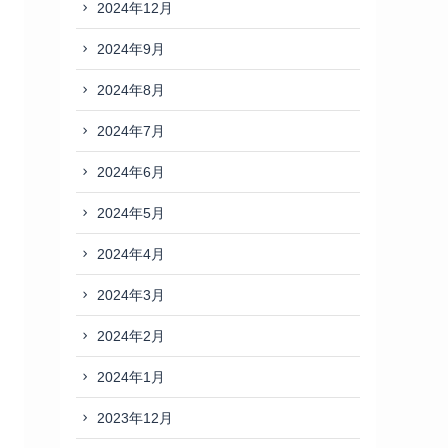
2024年12月
2024年9月
2024年8月
2024年7月
2024年6月
2024年5月
2024年4月
2024年3月
2024年2月
2024年1月
2023年12月