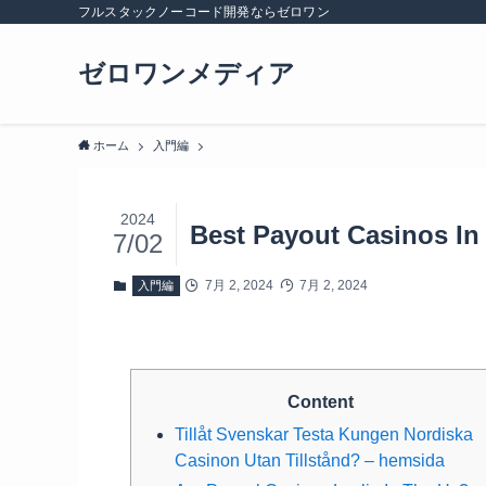
フルスタックノーコード開発ならゼロワン
ゼロワンメディア
ホーム
入門編
2024
Best Payout Casinos In
7/02
7月 2, 2024
7月 2, 2024
入門編
Content
Tillåt Svenskar Testa Kungen Nordiska
Casinon Utan Tillstånd? – hemsida