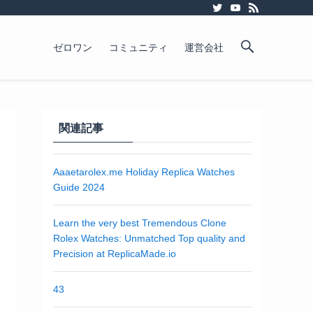
ゼロワン
コミュニティ
運営会社
関連記事
Aaaetarolex.me Holiday Replica Watches
Guide 2024
Learn the very best Tremendous Clone
Rolex Watches: Unmatched Top quality and
Precision at ReplicaMade.io
43