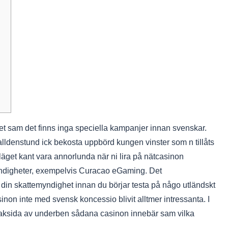
t sam det finns inga speciella kampanjer innan svenskar.
alldenstund ick bekosta uppbörd kungen vinster som n tillåts
äget kant vara annorlunda när ni lira på nätcasinon
yndigheter, exempelvis Curacao eGaming.
Det
 din skattemyndighet innan du börjar testa på någo utländskt
inon inte med svensk koncessio blivit alltmer intressanta. I
aksida av underben sådana casinon innebär sam vilka
.