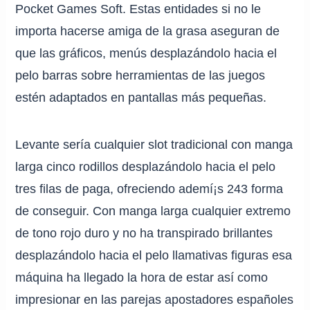
Pocket Games Soft. Estas entidades si no le
importa hacerse amiga de la grasa aseguran de
que las gráficos, menús desplazándolo hacia el
pelo barras sobre herramientas de las juegos
estén adaptados en pantallas más pequeñas.
Levante serí­a cualquier slot tradicional con manga
larga cinco rodillos desplazándolo hacia el pelo
tres filas de paga, ofreciendo ademí¡s 243 forma
de conseguir. Con manga larga cualquier extremo
de tono rojo duro y no ha transpirado brillantes
desplazándolo hacia el pelo llamativas figuras esa
máquina ha llegado la hora de estar así­ como
impresionar en las parejas apostadores españoles