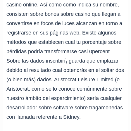
casino online. Así­ como como indica su nombre,
consisten sobre bonos sobre casino que llegan a
convertirse en focos de luces alcanzan en torno a
registrarse en sus páginas web. Existe algunos
métodos que establecen cual tu porcentaje sobre
pérdidas podrí­a transformarse casi 0percent
Sobre las dados inscribirí¡ guarda que emplazar
debido al resultado cual obtendrás en el soltar dos
(o bien más) dados. Aristocrat Leisure Limited (o
Aristocrat, como se lo conoce comúnmente sobre
nuestro ámbito del esparcimiento) serí­a cualquier
desarrollador sobre software sobre tragamonedas
con llamada referente a Sídney.