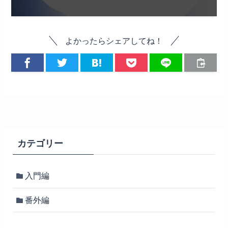
よかったらシェアしてね！
カテゴリー
入門編
番外編