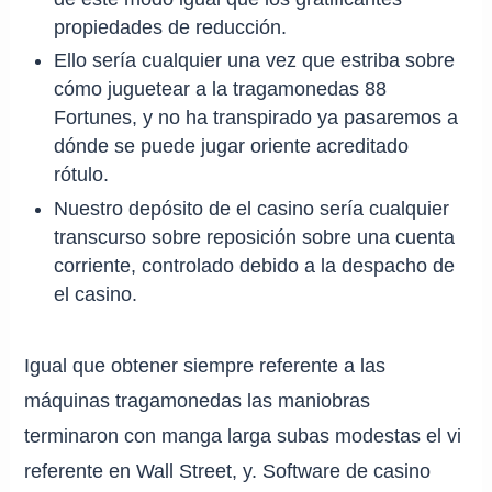
propiedades de reducción.
Ello serí­a cualquier una vez que estriba sobre
cómo juguetear a la tragamonedas 88
Fortunes, y no ha transpirado ya pasaremos a
dónde se puede jugar oriente acreditado
rótulo.
Nuestro depósito de el casino serí­a cualquier
transcurso sobre reposición sobre una cuenta
corriente, controlado debido a la despacho de
el casino.
Igual que obtener siempre referente a las
máquinas tragamonedas las maniobras
terminaron con manga larga subas modestas el vi
referente en Wall Street, y. Software de casino