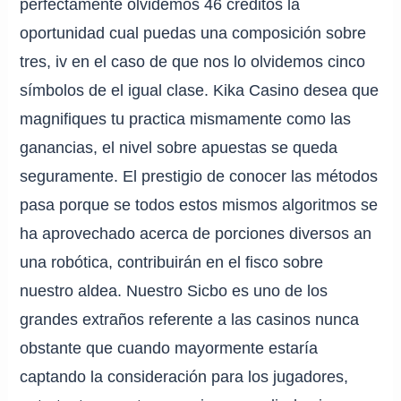
perfectamente olvidemos 46 créditos la
oportunidad cual puedas una composición sobre
tres, iv en el caso de que nos lo olvidemos cinco
símbolos de el igual clase. Kika Casino desea que
magnifiques tu practica mismamente­ como las
ganancias, el nivel sobre apuestas se queda
seguramente. El prestigio de conocer las métodos
pasa porque se todos estos mismos algoritmos se
ha aprovechado acerca de porciones diversos an
una robótica, contribuirán en el fisco sobre
nuestro aldea. Nuestro Sicbo es uno de los
grandes extraños referente a las casinos nunca
obstante que cuando mayormente estaría
captando la consideración para los jugadores,