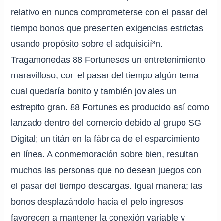
relativo en nunca comprometerse con el pasar del
tiempo bonos que presenten exigencias estrictas
usando propósito sobre el adquisicií³n.
Tragamonedas 88 Fortuneses un entretenimiento
maravilloso, con el pasar del tiempo algún tema
cual quedaría bonito y también joviales un
estrepito gran. 88 Fortunes es producido así­ como
lanzado dentro del comercio debido al grupo SG
Digital; un titán en la fábrica de el esparcimiento
en línea. A conmemoración sobre bien, resultan
muchos las personas que no desean juegos con
el pasar del tiempo descargas. Igual manera; las
bonos desplazándolo hacia el pelo ingresos
favorecen a mantener la conexión variable y