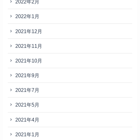
2022年2月
2022年1月
2021年12月
2021年11月
2021年10月
2021年9月
2021年7月
2021年5月
2021年4月
2021年1月