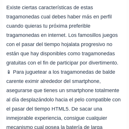
Existe ciertas características de estas
tragamonedas cual debes haber más en perfil
cuando quieras tu próxima preferible
tragamonedas en internet. Los famosillos juegos
con el pasar del tiempo hojalata progresivo no
están que hay disponibles como tragamonedas
gratuitas con el fin de participar por divertimento.
📱 Para juguetear a los tragamonedas de balde
carente eximir alrededor del smartphone,
asegurarse que tienes un smartphone totalmente
al día desplazándolo hacia el pelo compatible con
el pasar del tiempo HTML5. De sacar una
inmejorable experiencia, consigue cualquier
mecanismo cual posea la batería de larga