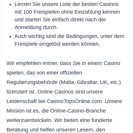
Lernen Sie unsere Liste der besten Casinos
mit 100 Freispielen ohne Einzahlung kennen
und starten Sie einfach direkt nach der
Anmeldung durch.
Auch wichtig sind die Bedingungen, unter dem
Freispiele eingelöst werden können.
Wir empfehlen immer, dass Sie in einem Casino
spielen, das von einer offiziellen
Regulierungsbehörde (Malta, Gibraltar, UK, etc.)
lizenziert ist. Online Casinos sind unsere
Leidenschaft bei CasinoTopsOnline.com. Unsere
Mission ist es, die Online-Casino-Branche
weiterzuentwickeln. Wir bieten eine fundierte
Beratung und helfen unseren Lesern, den