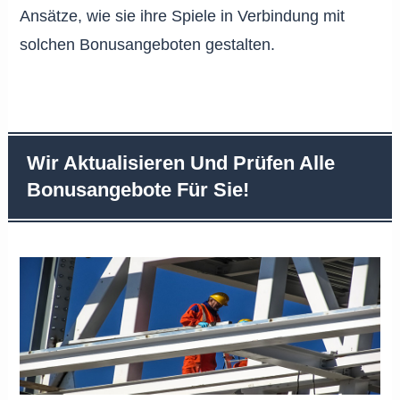
Ansätze, wie sie ihre Spiele in Verbindung mit
solchen Bonusangeboten gestalten.
Wir Aktualisieren Und Prüfen Alle
Bonusangebote Für Sie!