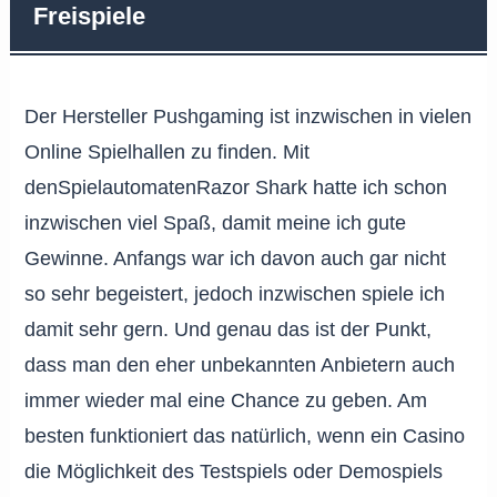
Freispiele
Der Hersteller Pushgaming ist inzwischen in vielen
Online Spielhallen zu finden. Mit
denSpielautomatenRazor Shark hatte ich schon
inzwischen viel Spaß, damit meine ich gute
Gewinne. Anfangs war ich davon auch gar nicht
so sehr begeistert, jedoch inzwischen spiele ich
damit sehr gern. Und genau das ist der Punkt,
dass man den eher unbekannten Anbietern auch
immer wieder mal eine Chance zu geben. Am
besten funktioniert das natürlich, wenn ein Casino
die Möglichkeit des Testspiels oder Demospiels