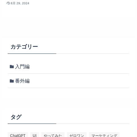
8月 29, 2024
カテゴリー
入門編
番外編
タグ
ChatGPT
UI
やってみた
ゼロワン
マーケティング