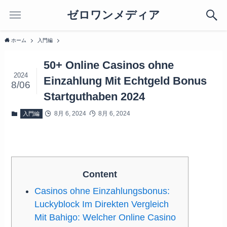
ゼロワンメディア
ホーム
入門編
50+ Online Casinos ohne
2024
Einzahlung Mit Echtgeld Bonus
8/06
Startguthaben 2024
8月 6, 2024
8月 6, 2024
入門編
Content
Casinos ohne Einzahlungsbonus:
Luckyblock Im Direkten Vergleich
Mit Bahigo: Welcher Online Casino