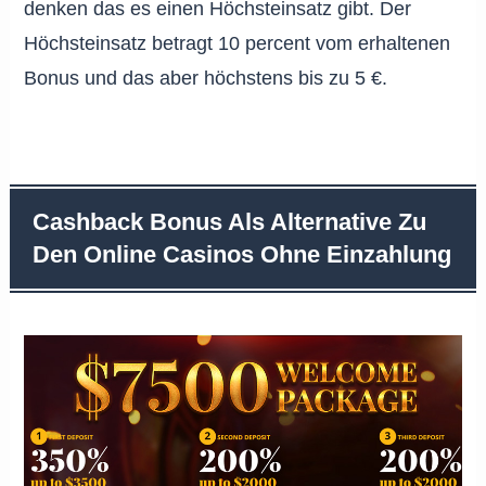
denken das es einen Höchsteinsatz gibt. Der
Höchsteinsatz betragt 10 percent vom erhaltenen
Bonus und das aber höchstens bis zu 5 €.
Cashback Bonus Als Alternative Zu
Den Online Casinos Ohne Einzahlung