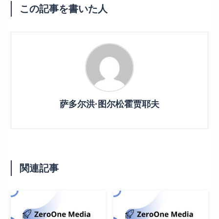
この記事を書いた人
萨多尔洪·图尔松霍贾耶夫
関連記事