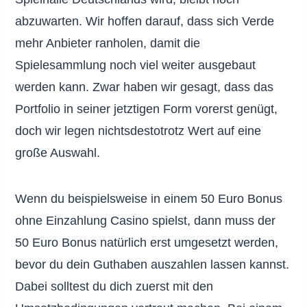
abzuwarten. Wir hoffen darauf, dass sich Verde
mehr Anbieter ranholen, damit die
Spielesammlung noch viel weiter ausgebaut
werden kann. Zwar haben wir gesagt, dass das
Portfolio in seiner jetztigen Form vorerst genügt,
doch wir legen nichtsdestotrotz Wert auf eine
große Auswahl.
Wenn du beispielsweise in einem 50 Euro Bonus
ohne Einzahlung Casino spielst, dann muss der
50 Euro Bonus natürlich erst umgesetzt werden,
bevor du dein Guthaben auszahlen lassen kannst.
Dabei solltest du dich zuerst mit den