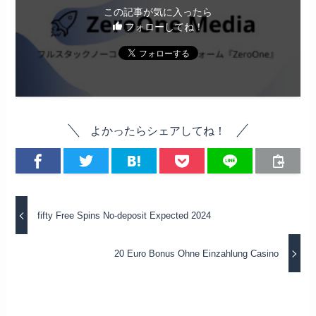
この記事が気に入ったら
フォローしてね！
よかったらシェアしてね！
fifty Free Spins No-deposit Expected 2024
20 Euro Bonus Ohne Einzahlung Casino