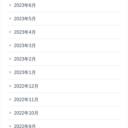
2023年6月
2023年5月
2023年4月
2023年3月
2023年2月
2023年1月
2022年12月
2022年11月
2022年10月
2022年9月