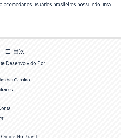
ra acomodar os usuários brasileiros possuindo uma
目次
ite Desenvolvido Por
ostbet Cassino
leiros
Conta
et
 Online No Brasil