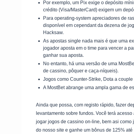
Por exemplo, um Pix exige o depósito míni
crédito (Visa/MasterCard) exigem um depó
Para operating-system apreciadores de ras
disponível em cependant da dezena de jogo
Hacksaw.
As apostas single nada mais é que uma ex
jogador aposta em o time para vencer a par
ganhar sua aposta.
No entanto, há uma versão de uma MostBet
de cassino, pôquer e caça-níqueis).
Jogos como Counter-Strike, Dota a couple 
A MostBet abrange uma ampla gama de espo
Ainda que possa, com registo rápido, fazer de
levantamento sobre fundos. Você terá acesso 
jogar jogos de cassino on-line, bem asi como 
do nosso site e ganhe um bônus de 125% até 