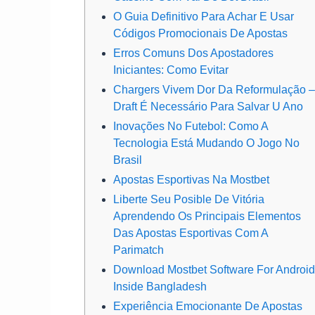
O Guia Definitivo Para Achar E Usar
Códigos Promocionais De Apostas
Erros Comuns Dos Apostadores
Iniciantes: Como Evitar
Chargers Vivem Dor Da Reformulação –
Draft É Necessário Para Salvar U Ano
Inovações No Futebol: Como A
Tecnologia Está Mudando O Jogo No
Brasil
Apostas Esportivas Na Mostbet
Liberte Seu Posible De Vitória
Aprendendo Os Principais Elementos
Das Apostas Esportivas Com A
Parimatch
Download Mostbet Software For Android
Inside Bangladesh
Experiência Emocionante De Apostas