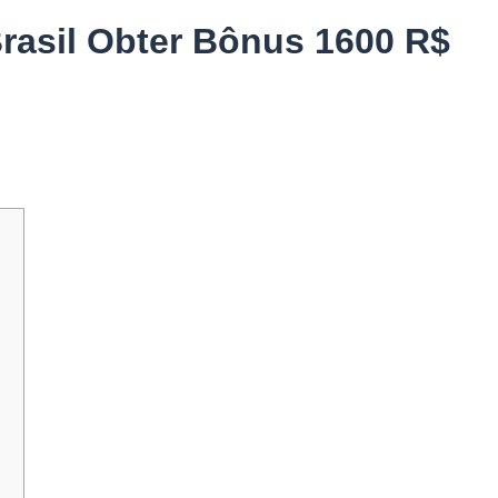
Brasil Obter Bônus 1600 R$