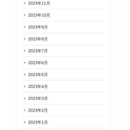
2023年11月
2023年10月
2023年9月
2023年8月
2023年7月
2023年6月
2023年5月
2023年4月
2023年3月
2023年2月
2023年1月