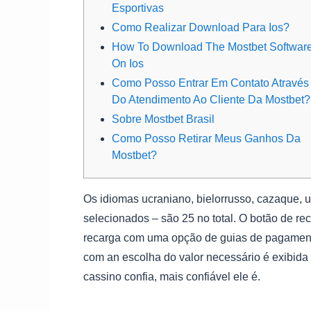
Esportivas
Como Realizar Download Para Ios?
How To Download The Mostbet Softwar
On Ios
Como Posso Entrar Em Contato Através
Do Atendimento Ao Cliente Da Mostbet?
Sobre Mostbet Brasil
Como Posso Retirar Meus Ganhos Da
Mostbet?
Os idiomas ucraniano, bielorrusso, cazaque, u
selecionados – são 25 no total. O botão de re
recarga com uma opção de guias de pagament
com an escolha do valor necessário é exibid
cassino confia, mais confiável ele é.