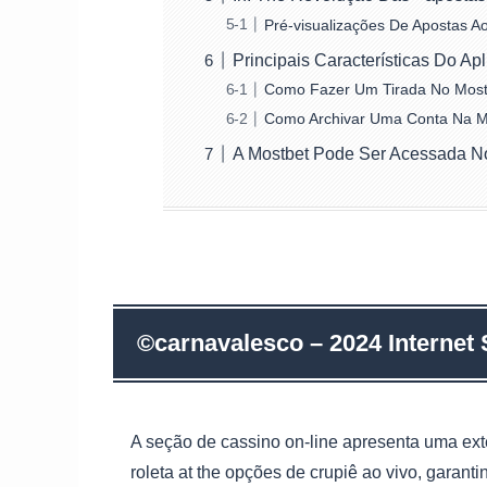
Pré-visualizações De Apostas Ao
Principais Características Do Apl
Como Fazer Um Tirada No Most
Como Archivar Uma Conta Na M
A Mostbet Pode Ser Acessada No
©carnavalesco – 2024 Internet 
A seção de cassino on-line apresenta uma ext
roleta at the opções de crupiê ao vivo, garant