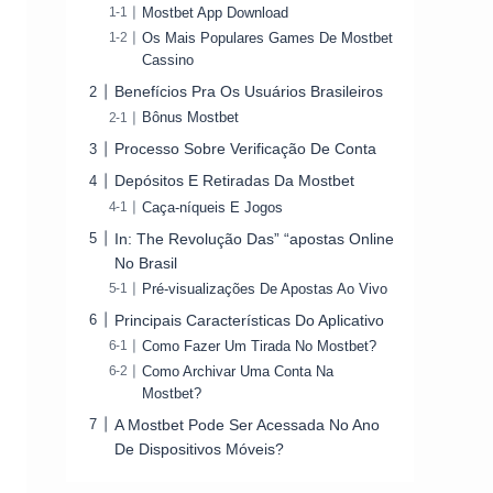
Mostbet App Download
Os Mais Populares Games De Mostbet
Cassino
Benefícios Pra Os Usuários Brasileiros
Bônus Mostbet
Processo Sobre Verificação De Conta
Depósitos E Retiradas Da Mostbet
Caça-níqueis E Jogos
In: The Revolução Das” “apostas Online
No Brasil
Pré-visualizações De Apostas Ao Vivo
Principais Características Do Aplicativo
Como Fazer Um Tirada No Mostbet?
Como Archivar Uma Conta Na
Mostbet?
A Mostbet Pode Ser Acessada No Ano
De Dispositivos Móveis?