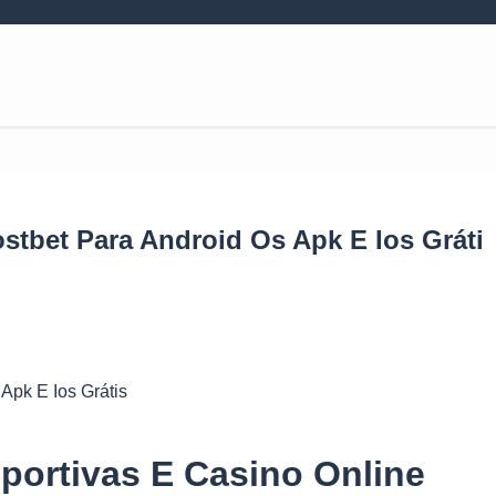
stbet Para Android Os Apk E Ios Gráti
Apk E Ios Grátis
portivas E Casino Online