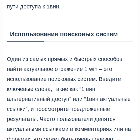
пути доступа к 1вин.
Использование поисковых систем
Один из самых прямых и быстрых способов
найти актуальное отражение 1 win – это
использование поисковых систем. Введите
ключевые слова, такие как “1 вин
альтернативный доступ” или “1вин актуальные
ссылки”, и просмотрите предложенные
результаты. Часто пользователи делятся
актуальными ссылками в комментариях или на
форумах, что может быть очень полезно.