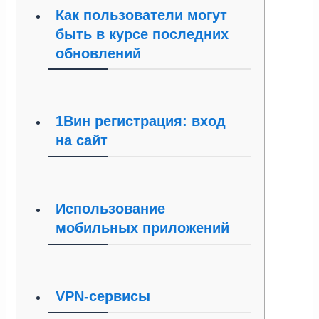
Как пользователи могут
быть в курсе последних
обновлений
1Вин регистрация: вход
на сайт
Использование
мобильных приложений
VPN-сервисы