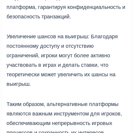
платформа, гарантируя конфиденциальность и
безопасность транзакций.
Увеличение шансов на выигрыш: Благодаря
постоянному доступу и отсутствию
ограничений, игроки могут более активно
участвовать в играх и делать ставки, что
теоретически может увеличить их шансы на
выигрыш.
Таким образом, альтернативные платформы
являются важным инструментом для игроков,
обеспечивающим непрерывность игровых
процессов и сохранность их интересов.