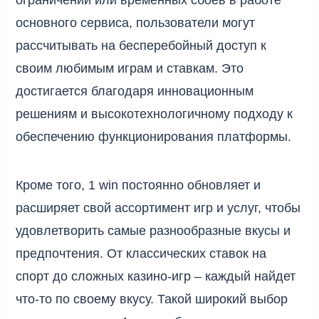
основного сервиса, пользователи могут
рассчитывать на бесперебойный доступ к
своим любимым играм и ставкам. Это
достигается благодаря инновационным
решениям и высокотехнологичному подходу к
обеспечению функционирования платформы.
Кроме того, 1 win постоянно обновляет и
расширяет свой ассортимент игр и услуг, чтобы
удовлетворить самые разнообразные вкусы и
предпочтения. От классических ставок на
спорт до сложных казино-игр – каждый найдет
что-то по своему вкусу. Такой широкий выбор