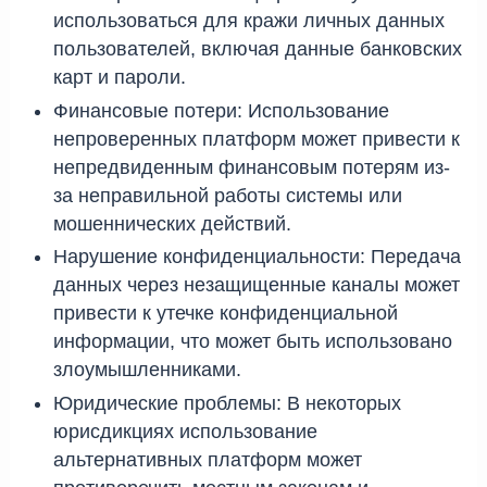
использоваться для кражи личных данных
пользователей, включая данные банковских
карт и пароли.
Финансовые потери: Использование
непроверенных платформ может привести к
непредвиденным финансовым потерям из-
за неправильной работы системы или
мошеннических действий.
Нарушение конфиденциальности: Передача
данных через незащищенные каналы может
привести к утечке конфиденциальной
информации, что может быть использовано
злоумышленниками.
Юридические проблемы: В некоторых
юрисдикциях использование
альтернативных платформ может