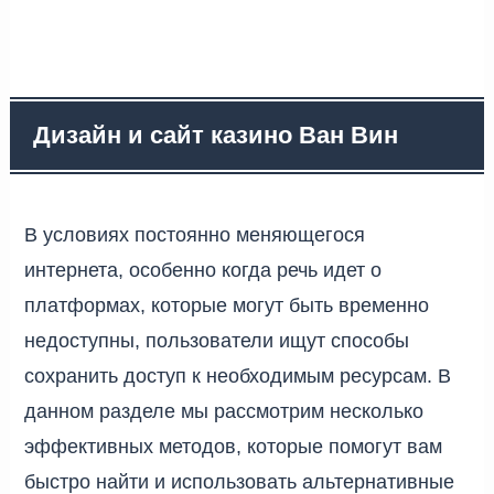
Дизайн и сайт казино Ван Вин
В условиях постоянно меняющегося
интернета, особенно когда речь идет о
платформах, которые могут быть временно
недоступны, пользователи ищут способы
сохранить доступ к необходимым ресурсам. В
данном разделе мы рассмотрим несколько
эффективных методов, которые помогут вам
быстро найти и использовать альтернативные