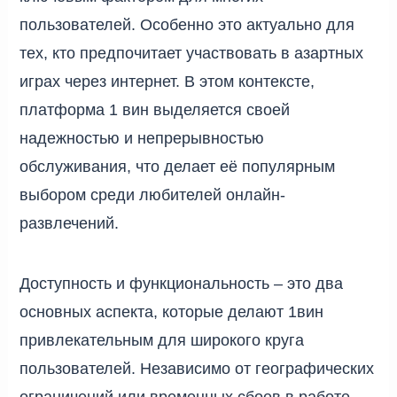
пользователей. Особенно это актуально для
тех, кто предпочитает участвовать в азартных
играх через интернет. В этом контексте,
платформа 1 вин выделяется своей
надежностью и непрерывностью
обслуживания, что делает её популярным
выбором среди любителей онлайн-
развлечений.
Доступность и функциональность – это два
основных аспекта, которые делают 1вин
привлекательным для широкого круга
пользователей. Независимо от географических
ограничений или временных сбоев в работе