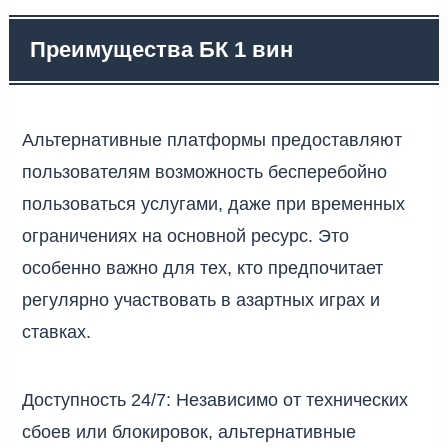
Преимущества БК 1 вин
Альтернативные платформы предоставляют
пользователям возможность бесперебойно
пользоваться услугами, даже при временных
ограничениях на основной ресурс. Это
особенно важно для тех, кто предпочитает
регулярно участвовать в азартных играх и
ставках.
Доступность 24/7: Независимо от технических
сбоев или блокировок, альтернативные