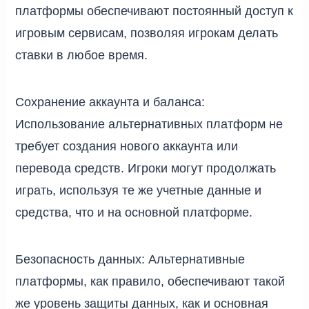
платформы обеспечивают постоянный доступ к
игровым сервисам, позволяя игрокам делать
ставки в любое время.
Сохранение аккаунта и баланса:
Использование альтернативных платформ не
требует создания нового аккаунта или
перевода средств. Игроки могут продолжать
играть, используя те же учетные данные и
средства, что и на основной платформе.
Безопасность данных: Альтернативные
платформы, как правило, обеспечивают такой
же уровень защиты данных, как и основная