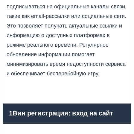
подписываться на официальные каналы связи,
такие как email-рассылки или социальные сети.
Это позволяет получать актуальные ссылки и
информацию о доступных платформах в
режиме реального времени. Регулярное
обновление информации помогает
минимизировать время недоступности сервиса
и обеспечивает бесперебойную игру.
1Вин регистрация: вход на сайт