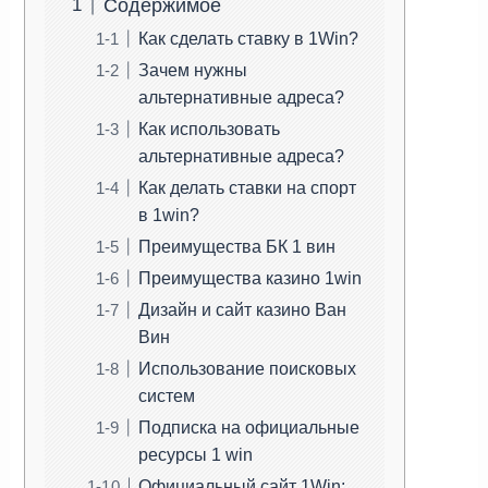
Содержимое
Как сделать ставку в 1Win?
Зачем нужны
альтернативные адреса?
Как использовать
альтернативные адреса?
Как делать ставки на спорт
в 1win?
Преимущества БК 1 вин
Преимущества казино 1win
Дизайн и сайт казино Ван
Вин
Использование поисковых
систем
Подписка на официальные
ресурсы 1 win
Официальный сайт 1Win: