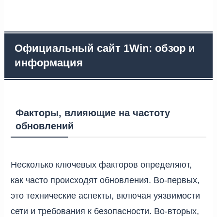
Официальный сайт 1Win: обзор и
информация
Факторы, влияющие на частоту
обновлений
Несколько ключевых факторов определяют,
как часто происходят обновления. Во-первых,
это технические аспекты, включая уязвимости
сети и требования к безопасности. Во-вторых,